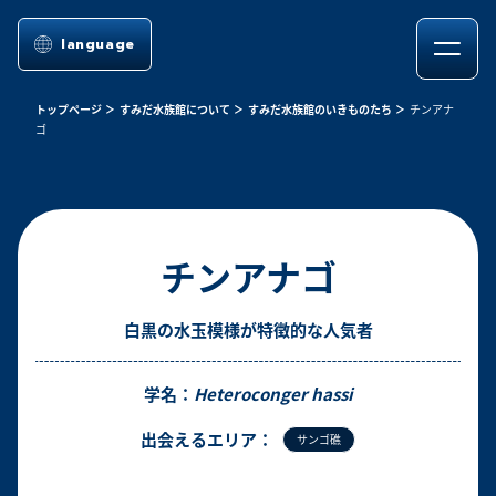
language
トップページ
すみだ水族館について
すみだ水族館のいきものたち
チンアナ
ゴ
チンアナゴ
白黒の水玉模様が特徴的な人気者
学名：
Heteroconger hassi
出会えるエリア：
サンゴ礁