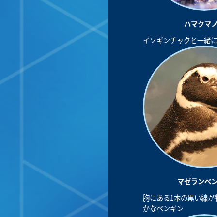
ハマクマ
イソギンチャクと一緒
マゼランペ
胸にある1本の黒い線が
かなペンギン