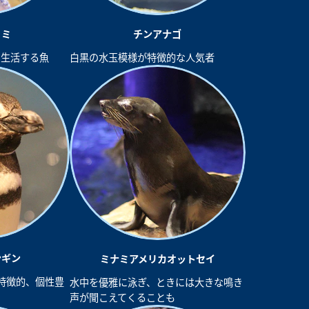
ノミ
チンアナゴ
に生活する魚
白黒の水玉模様が特徴的な人気者
ンギン
ミナミアメリカオットセイ
特徴的、個性豊
水中を優雅に泳ぎ、ときには大きな鳴き
声が聞こえてくることも