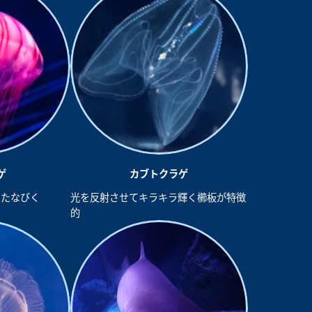
ゲ
カブトクラゲ
にたなびく
光を反射させてキラキラ輝く櫛板が特徴
的