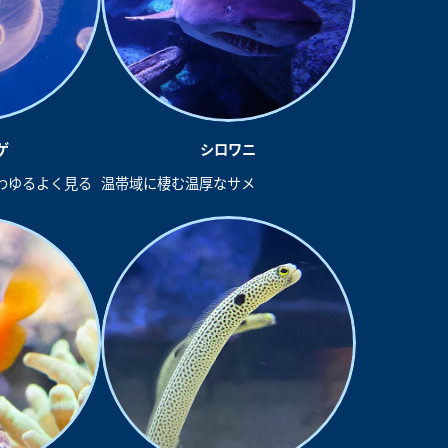
ゲ
シロワニ
わゆるよく見る
温帯域に棲む温厚なサメ