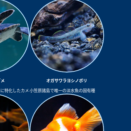
ガメ
オガサワラヨシノボリ
ぎに特化したカメ
小笠原諸島で唯一の淡水魚の固有種