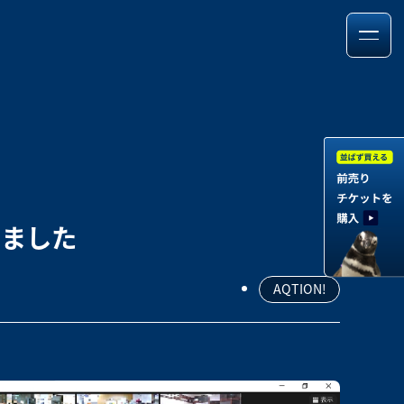
しました
AQTION!