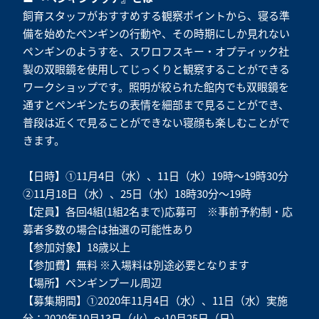
飼育スタッフがおすすめする観察ポイントから、寝る準
備を始めたペンギンの行動や、その時期にしか見れない
ペンギンのようすを、
スワロフスキー・オプティック社
製の双眼鏡
を使用してじっくりと観察することができる
ワークショップです。‌照明が絞られた館内でも双眼鏡を
通すとペンギンたちの表情を細部まで見ることができ、
普段は近くで見ることができない寝顔も楽しむことがで
きます。‌
【日時】①11月4日（水）、11日（水）19時～19時30分
②11月18日（水）、25日（水）18時30分～19時
【定員】各回4組(1組2名まで)応募可 ※事前予約制・応
募者多数の場合は抽選の可能性あり
【参加対象】18歳以上
【参加費】無料 ※入場料は別途必要となります
【場所】ペンギンプール周辺
【募集期間】①2020年11月4日（水）、11日（水）実施
分：2020年10月13日（火）～10月25日（日）