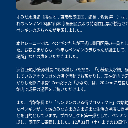
すみだ水族館（所在地：東京都墨田区、館長：名倉 寿一）は
れのペンギン20羽に山本 亨墨田区長より特別住民票が授与
ペンギンの赤ちゃんが受領しました。
本セレモニーでは、ペンギンたちが正式に墨田区民の一員とし
た。お客さまからも「今年もペンギンの赤ちゃんが誕生して、
場所」などの声をいただきました。
渋谷 正昭小笠原村長にもお越しいただき、「小笠原大水槽」
しているアオウミガメの保全活動でお預かりし、現在館内で
かりした際に甲長9.7cmだった「かなめ」は、20.4cmに
館内で成長の過程をご覧いただけます。
また、当館館長より「ペンギンのいる街プロジェクト」の始
たペンギンが、地域のみなさまのさまざまな生活の場所に登
とを目的としています。プロジェクト第一弾として、ペンギン
成し、墨田区に寄贈しました。12月31日（土）までの10周