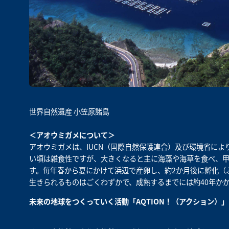
世界自然遺産 小笠原諸島
＜アオウミガメについて＞
アオウミガメは、IUCN（国際自然保護連合）及び環境省に
い頃は雑食性ですが、大きくなると主に海藻や海草を食べ、甲羅の
す。毎年春から夏にかけて浜辺で産卵し、約2か月後に孵化（ふ
生きられるものはごくわずかで、成熟するまでには約40年か
未来の地球をつくっていく活動「AQTION！（アクション）」