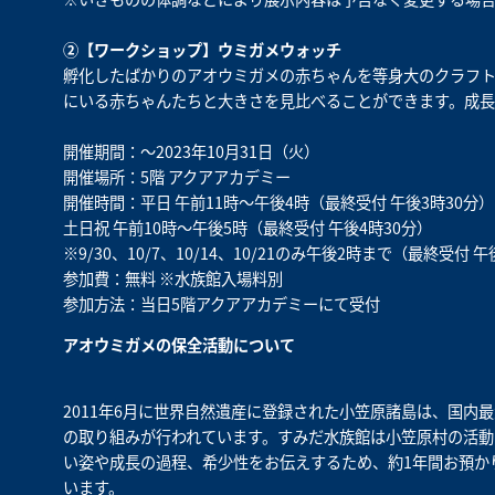
②【ワークショップ】ウミガメウォッチ
孵化したばかりのアオウミガメの赤ちゃんを等身大のクラフト
にいる赤ちゃんたちと大きさを見比べることができます。成長
開催期間：～2023年10月31日（火）
開催場所：5階 アクアアカデミー
開催時間：平日 午前11時～午後4時（最終受付 午後3時30分）
土日祝 午前10時～午後5時（最終受付 午後4時30分）
※9/30、10/7、10/14、10/21のみ午後2時まで（最終受付 午
参加費：無料 ※水族館入場料別
参加方法：当日5階アクアアカデミーにて受付
アオウミガメの保全活動について
2011年6月に世界自然遺産に登録された小笠原諸島は、国内
の取り組みが行われています。すみだ水族館は小笠原村の活動
い姿や成長の過程、希少性をお伝えするため、約1年間お預か
います。