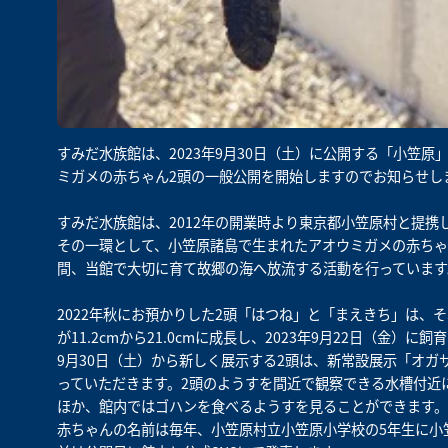
すみだ水族館は、2023年9月30日（土）に公開する「小笠
ミガメの赤ちゃん2頭の一般公開を開始しますのでお知らせし
すみだ水族館は、2012年の開業時より東京都小笠原村と提
その一環として、小笠原諸島で生まれたアオウミガメの赤ちゃ
間、当館で大切に育て故郷の海へ放流する活動を行っています
2022年秋にお預かりした2頭「はつね」と「まえきち」は、それ
が11.2cmから21.0cmに成長し、2023年9月22日（金
9月30日（土）から新しく展示する2頭は、新常設展示「オガ
っていただきます。2頭のようすを間近で観察できる水槽付近
ほか、館内ではゴハンを食べるようすを見ることができます。
赤ちゃんの名前は毎年、小笠原村立小笠原小学校の5年生に小