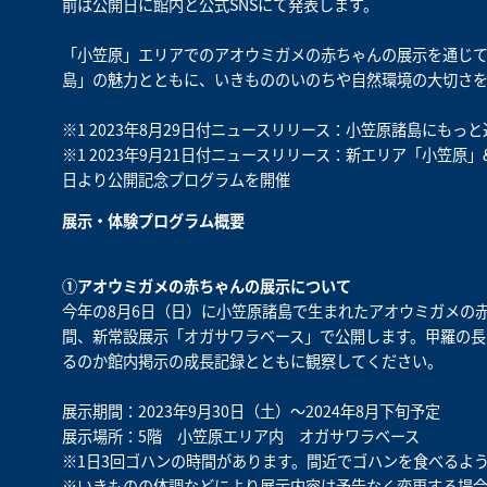
前は公開日に館内と公式SNSにて発表します。
「小笠原」エリアでのアオウミガメの赤ちゃんの展示を通じて、
島」の魅力とともに、いきもののいのちや自然環境の大切さを
※1 2023年8月29日付ニュースリリース：
小笠原諸島にもっと
※1 2023年9月21日付ニュースリリース：
新エリア「小笠原」
日より公開記念プログラムを開催
展示・体験プログラム概要
①アオウミガメの赤ちゃんの展示について
今年の8月6日（日）に小笠原諸島で生まれたアオウミガメの
間、新常設展示「オガサワラベース」で公開します。甲羅の長
るのか館内掲示の成長記録とともに観察してください。
展示期間：2023年9月30日（土）～2024年8月下旬予定
展示場所：5階 小笠原エリア内 オガサワラベース
※1日3回ゴハンの時間があります。間近でゴハンを食べるよ
※いきものの体調などにより展示内容は予告なく変更する場