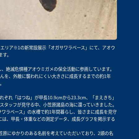
原」エリア※1の新常設展示「オガサワラベース」にて、アオウ
ます。
携し、絶滅危惧種アオウミガメの保全活動に参画しています。
んを、外敵に襲われにくい大きさに成長するまでの約1年
。
ぞれ「はつね」が甲長10.9cmから23.3cm、「まえきち」
）に飼育スタッフが見守る中、小笠原諸島の海に還っていきました。
サワラベース」の水槽で約1年間暮らし、皆さまに成長を見守
には、甲長・体重などの測定データ、成長グラフを掲示する
笠原にゆかりのある名前を考えていただいており、2頭の名