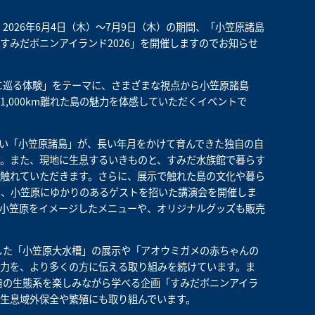
026年6月4日（木）～7月9日（木）の期間、「小笠原諸島
すみだボニンアイランド2026」を開催しますのでお知らせ
うに巡る体験」をテーマに、さまざまな視点から小笠原諸島
,000km離れた島の魅力を体感していただくイベントで
い「小笠原諸島」が、長い年月をかけて育んできた独自の自
。また、現地に生息するいきものと、すみだ水族館で暮らす
触れていただきます。さらに、展示で触れた島の文化や暮ら
や、小笠原にゆかりのあるゲストを招いた講演会を開催しま
小笠原をイメージしたメニューや、オリジナルグッズも販売
現した「小笠原大水槽」の展示や「アオウミガメの赤ちゃんの
力を、より多くの方に伝える取り組みを続けています。ま
独自の生態系を楽しみながら学べる企画「すみだボニンアイラ
生息域外保全や繁殖にも取り組んでいます。