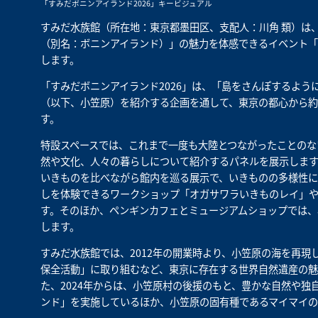
「すみだボニンアイランド2026」キービジュアル
すみだ水族館（所在地：東京都墨田区、支配人：川角 類）は、2
（別名：ボニンアイランド）」の魅力を体感できるイベント「
します。
「すみだボニンアイランド2026」は、「島をさんぽするよ
（以下、小笠原）を紹介する企画を通して、東京の都心から約1
す。
特設スペースでは、これまで一度も大陸とつながったことのな
然や文化、人々の暮らしについて紹介するパネルを展示します
いきものを比べながら館内を巡る展示で、いきものの多様性に
しを体験できるワークショップ「オガサワラいきものレイ」
す。そのほか、ペンギンカフェとミュージアムショップでは、
します。
すみだ水族館では、2012年の開業時より、小笠原の海を再
保全活動」に取り組むなど、東京に存在する世界自然遺産の魅
た、2024年からは、小笠原村の後援のもと、豊かな自然や
ンド」を実施しているほか、小笠原の固有種であるマイマイの