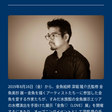
2019年8月16日（金）から、金魚絵師 深堀 隆介氏監修 金
魚美抄 展－金魚を描くアーティストたち－に参加した金
魚を愛する作家たちが、すみだ水族館の金魚展示エリア
の水槽演出を手掛けた展示「金魚♡（LOVE）展」を開催
するにあたり、オープニングイベントとして深堀 隆介氏