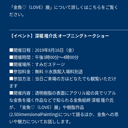
「金魚♡（LOVE）展」について詳しくは
こちら
をご覧く
ださい。
........................................................................................................
【イベント】深堀 隆介氏 オープニングトークショー
■開催日程：2019年8月16日（金）
■開催時間：午後3時00分～4時00分
■開催場所：すみだステージ
■参加料金：無料 ※水族館入場料別途
■参加方法：当日ご来場の方はどなたでも観覧いただけ
ます
■開催内容：透明樹脂の表面にアクリル絵の具でリアル
な金魚を描く作品などで知られる金魚絵師 深堀 隆介氏
が、「金魚♡（LOVE）展」や樹脂作品
(2.5DimensionalPainting)について語るほか、金魚への思
いや魅力についてお話しします。