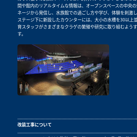
間や館内のリアルタイムな情報は、オープンスペースの中央の
ネージから発信し、水族館での過ごし方や学び、体験を刺激し
ステージ下に新設したカウンターには、大小の水槽を30以上
育スタッフがさまざまなクラゲの繁殖や研究に取り組むよう
す。
.................................................................................................
改装工事について
.................................................................................................