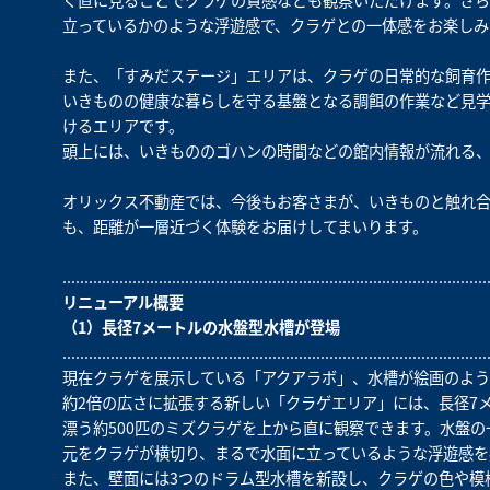
く直に見ることでクラゲの質感なども観察いただけます。さら
立っているかのような浮遊感で、クラゲとの一体感をお楽しみ
また、「すみだステージ」エリアは、クラゲの日常的な飼育作
いきものの健康な暮らしを守る基盤となる調餌の作業など見
けるエリアです。
頭上には、いきもののゴハンの時間などの館内情報が流れる、
オリックス不動産では、今後もお客さまが、いきものと触れ
も、距離が一層近づく体験をお届けしてまいります。
.................................................................................................
リニューアル概要
（1）長径7メートルの水盤型水槽が登場
.................................................................................................
現在クラゲを展示している「アクアラボ」、水槽が絵画のよう
約2倍の広さに拡張する新しい「クラゲエリア」には、長径7
漂う約500匹のミズクラゲを上から直に観察できます。水盤
元をクラゲが横切り、まるで水面に立っているような浮遊感を
また、壁面には3つのドラム型水槽を新設し、クラゲの色や模