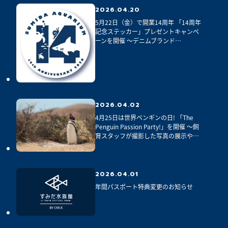
2026.04.20
5月22日（金）で開業14周年 「14周年
記念ステッカー」プレゼントキャンペ
ーンを開催 ～デニムブランド
「EDWIN」とのコラボレーション商品
も新発売～
2026.04.02
4月25日は世界ペンギンの日! 「The 
Penguin Passion Party!」を開催 ～飼
育スタッフが撮影した写真の展示やゲ
ストを招いた講演会を実施～
2026.04.01
年間パスポート特典変更のお知らせ