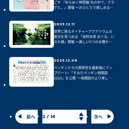
ごす 「ゆらめく時間展 光の中で、クラ
ゲと。」開催 ～おひとりで楽しめる展
示や音声ガイド、体験プログラムが登
場～
2025.12.11
世界に誇るネイチャーアクアリウムの
原点を見つめる 「自然水景 めぐる、い
のち展」開催 ～美しい5つの水槽から
読み解く、生命の循環～
2025.12.09
ペンギンたちの関係性を最新版にアッ
プデート! 「すみだペンギン相関図
2026」を公開  ～相関図がより楽しめ
る企画や、スペシャルメニュー&グッズ
が登場～
前へ
次へ