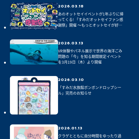
2026.03.18
あのオットセイイベントが1年ぶりに帰
ってくる! 「すみだオットセイファン感
謝祭」開催 ～もっとオットセイが好き
になる展示やカフェメニューが期間限
定で登場～
2026.03.13
VR体験やパネル展示で世界の海洋ごみ
問題の「今」を知る期間限定イベント
を3月19日（木）より開催
2026.03.10
「すみだ水族館ボンボンドロップシー
ル」完売のお知らせ
2026.01.13
クラゲとともに自分時間をゆったり過